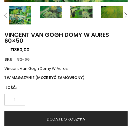
VINCENT VAN GOGH DOMY W AURES
60×50
Zł
850,00
SKU:
82-66
Vincent Van Gogh Domy W Aures
1 W MAGAZYNIE (MOŻE BYĆ ZAMÓWIONY)
ILOŚĆ:
ilość
Vincent
van
Gogh
DODAJ DO KOSZYKA
Domy
w