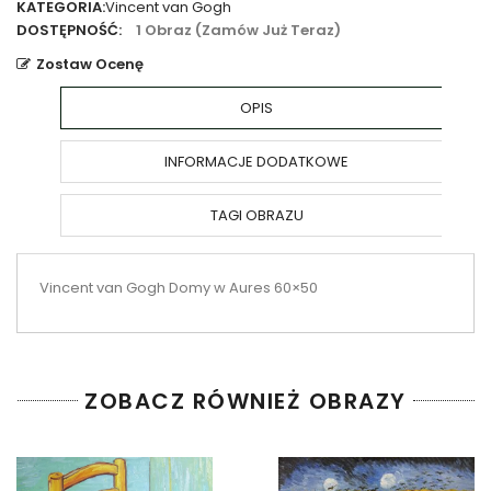
Aures
KATEGORIA:
Vincent van Gogh
60x50
DOSTĘPNOŚĆ:
1 Obraz (zamów Już Teraz)
Zostaw Ocenę
OPIS
INFORMACJE DODATKOWE
TAGI OBRAZU
Vincent van Gogh Domy w Aures 60×50
ZOBACZ RÓWNIEŻ OBRAZY