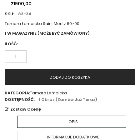
Zł
900,00
SKU:
83-34
Tamara Łempicka Saint Moritz 60×90
1 W MAGAZYNIE (MOŻE BYĆ ZAMÓWIONY)
ILOŚĆ:
ilość
Tamara
Łempicka
Saint
DODAJ DO KOSZYKA
Moritz
60x90
KATEGORIA:
Tamara Lempicka
DOSTĘPNOŚĆ:
1 Obraz (zamów Już Teraz)
Zostaw Ocenę
OPIS
INFORMACJE DODATKOWE